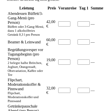
Leistung
Preis
Voranreise
Tag 1
Summe
Abendessen Büffett/3-
Gang-Menü (pro
42,00
Person)
—
€
Büffett oder 3-Gang-Menü,
dazu 1 alkoholfreies
Getränk 0,3 l pro Person
60,00
Beamer & Leinwand
—
€
Begrüßungsvesper vor
Tagungsbeginn (pro
Person)
19,00
—
2 belegte halbe Brötchen,
€
Joghurt, Orangensaft,
Obstvariation, Kaffee oder
Tee
Flipchart,
Moderationskoffer &
32,00
Pinnwand
—
€
Flipchart,
Moderationskoffer und
Pinnwand
Getränkepauschale
Abend (pro Person)