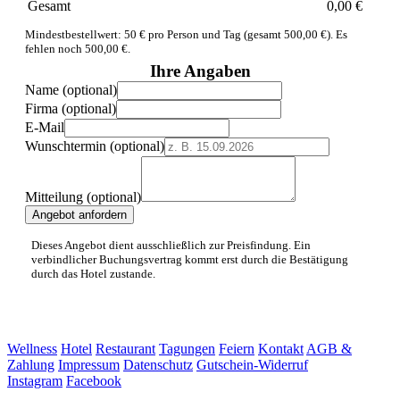
Gesamt
0,00 €
Mindestbestellwert: 50 € pro Person und Tag (gesamt 500,00 €). Es
fehlen noch 500,00 €.
Ihre Angaben
Name (optional)
Firma (optional)
E-Mail
Wunschtermin (optional)
Mitteilung (optional)
Angebot anfordern
Dieses Angebot dient ausschließlich zur Preisfindung. Ein
verbindlicher Buchungsvertrag kommt erst durch die Bestätigung
durch das Hotel zustande.
Wellness
Hotel
Restaurant
Tagungen
Feiern
Kontakt
AGB &
Zahlung
Impressum
Datenschutz
Gutschein-Widerruf
Instagram
Facebook