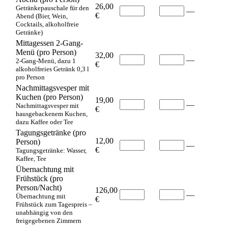
26,00
Getränkepauschale für den
—
€
Abend (Bier, Wein,
Cocktails, alkoholfreie
Getränke)
Mittagessen 2-Gang-
Menü (pro Person)
32,00
—
2-Gang-Menü, dazu 1
€
alkoholfreies Getränk 0,3 l
pro Person
Nachmittagsvesper mit
Kuchen (pro Person)
19,00
—
Nachmittagsvesper mit
€
hausgebackenem Kuchen,
dazu Kaffee oder Tee
Tagungsgetränke (pro
12,00
Person)
—
€
Tagungsgetränke: Wasser,
Kaffee, Tee
Übernachtung mit
Frühstück (pro
Person/Nacht)
126,00
—
Übernachtung mit
€
Frühstück zum Tagespreis –
unabhängig von den
freigegebenen Zimmern